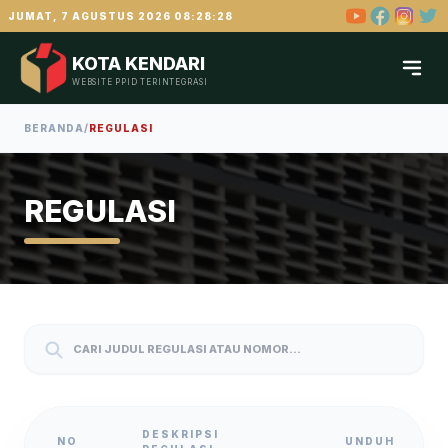
JUMAT, 7 AGUSTUS 2026 08:28:29
KOTA KENDARI
WEBSITE PPID TERINTEGRASI
BERANDA
/
REGULASI
REGULASI
DESKRIPSI
NO
UNDUH