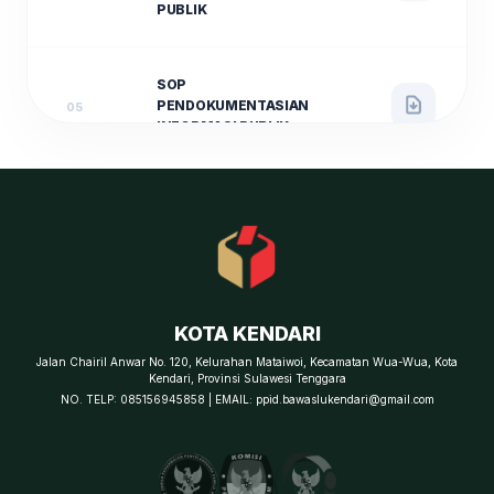
PUBLIK
SOP
PENDOKUMENTASIAN
05
INFORMASI PUBLIK
SOP PENANGANAN
SENGKETA
INFORMASI MELALUI
06
AJUDIKASI NON-
LITIGASI
KOTA KENDARI
SOP PENANGANAN
Jalan Chairil Anwar No. 120, Kelurahan Mataiwoi, Kecamatan Wua-Wua, Kota
Kendari, Provinsi Sulawesi Tenggara
KEBERATAN
07
NO. TELP: 085156945858 | EMAIL: ppid.bawaslukendari@gmail.com
INFORMASI PUBLIK
(KEPEMILUAN)